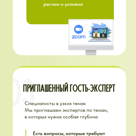
Актуальность
(курсы под
текущий месяц сезона)
Это не «посмотри курс
и разбирайся сам»
ЭТО СИСТЕМА,
КОТОРАЯ СТРАХУЕТ
И ПОДДЕРЖИВАЕТ ВАС