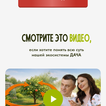
БОЛЬШОЙ ГОДОВОЙ КУРС
Уроки, актуальные под сезон
Каждый месяц — новая тема,
которая нужна именно сейчас
Вы получаете не абстрактную
теорию «вообще про сад и
огород», не пересказ учебников
плодоводства, а конкретные
действия под текущий этап, ровно
то, что нужно прямо сейчас.
В завершении Большого годового
курса вы получите диплом
установленного образца.
КАК ЭТО РАБОТАЕТ:
Февраль-март: главные
ошибки начала сезона,
подбор сортов, рассада
(как вырастить
здоровую, без
вытягивания)
Апрель-май: посевы и