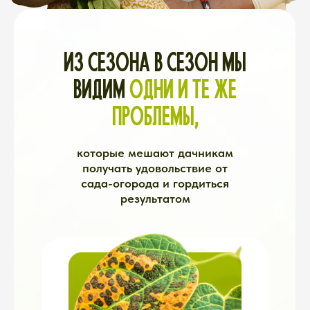
ВРЕДИТЕЛИ
Только вырастет
— кто-то сожрал
• Тля облепила побеги
• Слизни изгрызли листья
• Медведка подкопала корни
• Проволочник продырявил
клубни
Вы не знаете, чем обработать,
когда обработать и можно
ли вообще это есть после
обработки.
Покупаете
препараты наугад. Иногда
помогает. Чаще — нет.
РЕАЛЬНОСТЬ:
Вредители атакуют
каждый сезон, а схемы