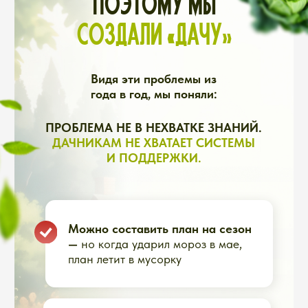
ЧТО ВНУТРИ:
Пошаговые инструкции
по 40+ культурам
Диагностика болезней и
вредителей по фото
Схемы защиты,
подкормок и ухода
Календарь работ на
каждую неделю сезона
Конспекты и шпаргалки
для скачивания
Видеоуроки в записи
(можно
пересматривать)
ВИДЕОСОЗВОНЫ С НАМИ