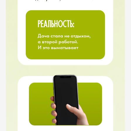
Сомнения, которые
парализуют действия
Усталость, которая заставляет
всё бросить
И ИМЕННО ПОЭТОМУ МЫ
СОЗДАЛИ НЕ КУРС,
А
ПОЛНОЦЕННУЮ ЭКОСИСТЕМУ
СМОТРИТЕ ЭТО
ВИДЕО,