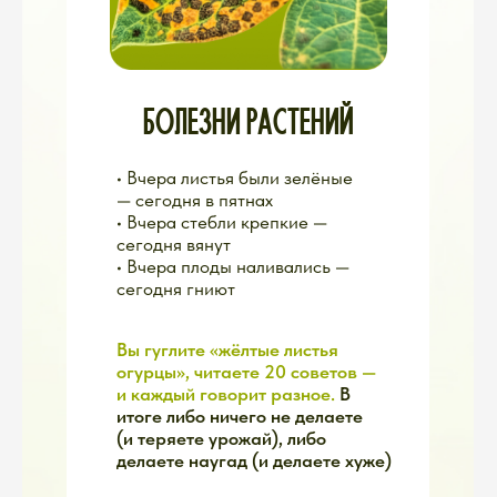
защиты знают единицы
НЕТ ПЛАНА И СИСТЕМЫ
Вы делаете хаотично —
и поэтому мечетесь в суете
• Весной:
«Надо посадить!
Всё сразу! Побольше!»
• Летом:
«Куда я столько
посадила? Не успеваю! Аврал!»
• Осенью:
«Опять половина не
выросло. Опять зря старалась.»