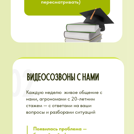
получили ответ от человека,
который прошёл тот же путь
КАК ЭТО РАБОТАЕТ:
Задали вопрос в чат —
куратор ответил в
течение дня
Прислали фото растения
— куратор подсказал, в
чём дело
Не знаете, что делать —
куратор направил к
нужному уроку