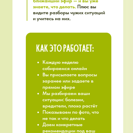
ИТОГО, ВНУТРИ
ЭКОСИСТЕМЫ
У ВАС ЕСТЬ:
Знания
(база садовода +
тематические курсы)
Живая поддержка
(видеосозвоны
с нами каждую неделю)
Комьюнити
(800+
дачников на связи)
Углубленная экспертиза
(гости-специалисты)
Быстрые ответы
(кураторы
в чате каждый день)