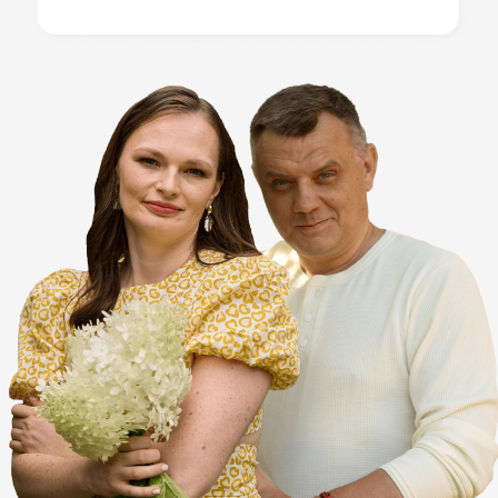
— сегодня в пятнах
• Вчера стебли крепкие —
сегодня вянут
• Вчера плоды наливались —
сегодня гниют
Вы гуглите «жёлтые листья
огурцы», читаете 20 советов —
и каждый говорит разное.
В
итоге либо ничего не делаете
(и теряете урожай), либо
делаете наугад (и делаете хуже)
РЕАЛЬНОСТЬ:
95% дачников не умеют
диагностировать болезни
и действуют на авось