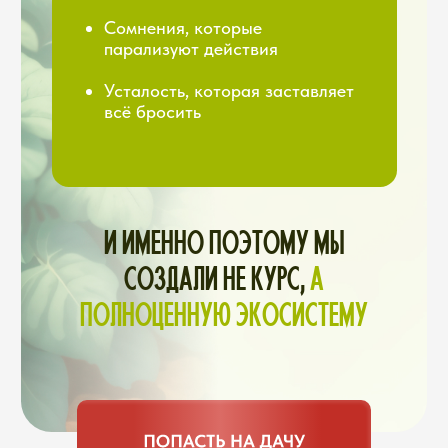
КТО ПРИХОДИТ:
Специалист по
ландшафтному дизайну
(как сделать красиво)
Эксперт по органическому
земледелию
Агроном по защите
растений
Селекционер плодовых
деревьев
Специалист по хранению
урожая
И другие (в зависимости от
сезона и ваших запросов)