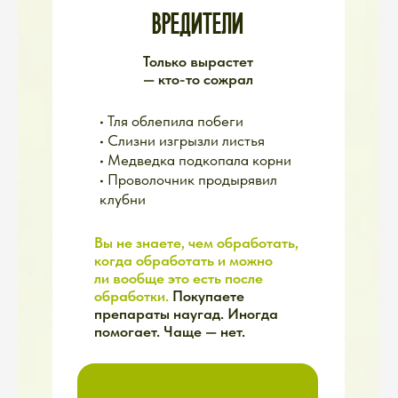
НЕХВАТКА ВРЕМЕНИ
Вы работаете всю неделю.
Приезжаете на дачу
в субботу — а там:
→ Полить
→ Прополоть
→ Подкормить
→ Обработать
→ Подвязать
→ Пасынковать
За выходные не успеваете.
Делаете в авральном режиме.
Возвращаетесь домой не
отдохнувшей, а измотанной.
РЕАЛЬНОСТЬ:
Дача стала не отдыхом,
а второй работой.
И это выматывает