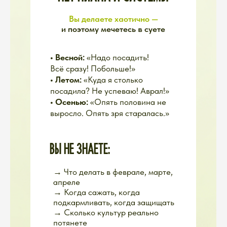
Вы читаете, читаете, читаете
— и голова идёт кругом.
В
итоге либо ничего не делаете,
либо пробуете всё подряд
РЕАЛЬНОСТЬ:
Без плана вы каждый сезон
начинаете с нуля и делаете
одни и те же ошибки
ПОЭТОМУ МЫ
СОЗДАЛИ «ДАЧУ»