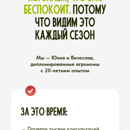
→ Вырастили свои каналы до 1,5 млн
подписчиков и выпустили книгу-
бестселлер
НО САМОЕ ГЛАВНОЕ —
МЫ САМИ ЖИВЁМ
ДАЧНОЙ ЖИЗНЬЮ