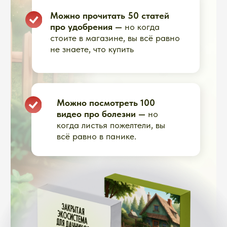
Каждую неделю живое общение с
нами, агрономами с 20-летним
стажем — с ответами на ваши
вопросы и разборами ситуаций
Появилась проблема —
ближайший эфир — и вы уже
знаете, что делать.
Плюс вы
видите разборы чужих ситуаций
и учитесь на них.
КАК ЭТО РАБОТАЕТ:
Каждую неделю
собираемся онлайн
Вы присылаете вопросы
заранее или задаете в
прямом эфире
Мы разбираем ваши
ситуации: болезни,
вредители, плохо растёт
Показываем по фото, что
не так и что делать
Даем конкретные
рекомендации под ваш