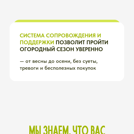
МЫ ЗНАЕМ, ЧТО ВАС
БЕСПОКОИТ.
ПОТОМУ
ЧТО ВИДИМ ЭТО
КАЖДЫЙ СЕЗОН
Мы — Юлия и Вячеслав,
дипломированные агрономы
с 20-летним опытом
ЗА ЭТО ВРЕМЯ:
→ Провели тысячи консультаций
→ Помогли 5000+ дачникам пройти
сезон спокойно и эффективно