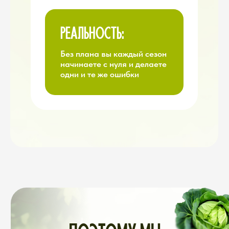
6 КОМПОНЕНТОВ,
КОТОРЫЕ
РАБОТАЮТ ВМЕСТЕ КАК
ЕДИНАЯ СИСТЕМА
БАЗА САДОВОДА
Библиотека знаний и материалов
по разным темам
Всё, что нужно знать о даче —
собрано в одном месте и
разложено по полочкам
Больше не надо гуглить каждый
раз «что делать, если листья
пожелтели».
Вся информация
уже собрана, проверена и
структурирована. Открыли —
нашли — применили.