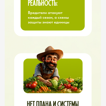
ИНФОРМАЦИОННЫЙ ХАОС
Вы не знаете, кому верить
•
Один блогер говорит:
«Опрыскивайте этим!»
•
Другой:
«Это не работает,
берите вот то!»
•
Третий:
«Химия — зло,
только народные средства!»
•
Четвёртый:
«Народные
средства — ерунда, нужна
только химия!»