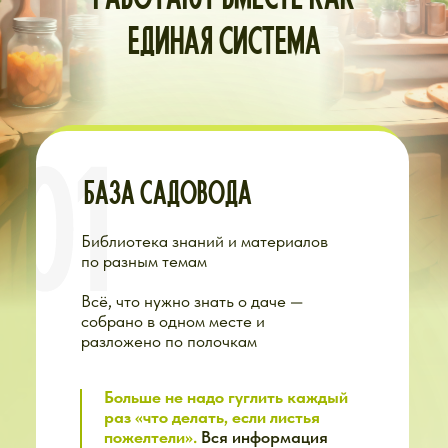
ОБЩИЙ ЧАТ
Где делимся советами и общаемся
800+ дачников, которые проходят
сезон вместе с вами. Это не просто
чат — это наше сообщество
единомышленников
Ощущение «я не одна» — это
уже половина успеха.
Когда
видишь, что у других тоже не всё
идеально, но они справляются —
появляются силы идти дальше.
Когда видишь чужие результаты
— веришь, что и у тебя
получится.
ЧТО ЗДЕСЬ
ПРОИСХОДИТ:
Делитесь успехами и
радуетесь вместе
Спрашиваете совета и
получаете поддержку
Смотрите фото грядок