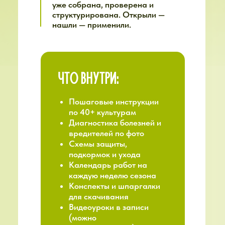
единомышленников и
вдохновляетесь
Обмениваетесь опытом
и лайфхаками
ОБРАТНАЯ СВЯЗЬ В ЧАТЕ
От кураторов по вашим вопросам
В чате всегда дежурят опытные
кураторы — это наши выпускники с
многолетним опытом
Это ваша «скорая помощь».
Не
надо ждать эфира, если вопрос
горит. Не надо гуглить и
сомневаться. Написали —