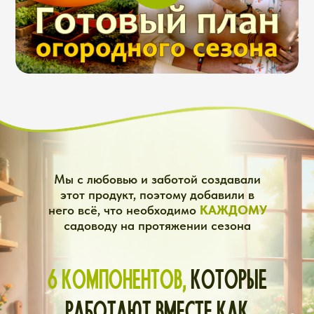
посадки (схемы, сроки,
защита)
Июнь-июль: уход и
защита (подкормки,
болезни, полив)
Август: сбор, заготовки и
хранение урожая
Сентябрь-октябрь:
закрытие сезона и
закладка фундамента
будущего урожая
(удобрение, обработка,
обеззараживание)
Ноябрь-декабрь:
подготовка к
следующему сезону