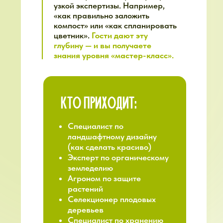
ВЕСЬ СЕЗОН
НАША МИССИЯ —
САМОЕ
БОЛЬШОЕ И ДОСТУПНОЕ
СООБЩЕСТВО ДАЧНИКОВ
Мы создали продукт с
ежемесячной подпиской,
потому что хотим, чтобы
экосистема «Дача» была
доступна каждому
и помогла тысячам
садоводов по всему миру