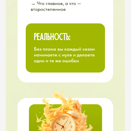
Видя эти проблемы из
года в год, мы поняли:
ПРОБЛЕМА НЕ В НЕХВАТКЕ ЗНАНИЙ.
ДАЧНИКАМ НЕ ХВАТАЕТ СИСТЕМЫ
И ПОДДЕРЖКИ.
Можно составить план на сезон
—
но когда ударил мороз в мае,
план летит в мусорку
Можно прочитать 50 статей
про удобрения —
но когда
стоите в магазине, вы всё равно
не знаете, что купить
Можно посмотреть 100
видео про болезни —
но
когда листья пожелтели, вы
всё равно в панике.