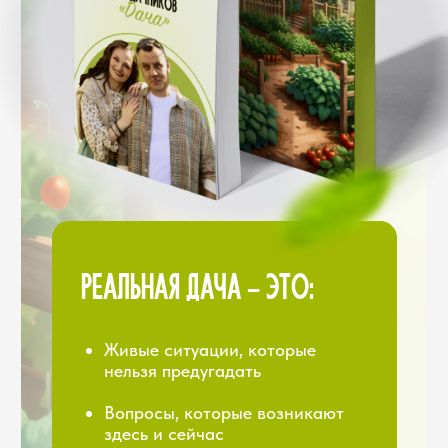
регион и условия
ПРИГЛАШЕННЫЙ ГОСТЬ-ЭКСПЕРТ
Специалисты в узких темах
Мы приглашаем экспертов по темам,
в которых нужна особая глубина
Есть вопросы, которые требуют
узкой экспертизы. Например,
«как правильно заложить
компост» или «как спланировать
цветник».
Гости дают эту
глубину — и вы получаете
знания уровня «мастер-класс».