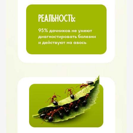
ВЫ НЕ ЗНАЕТЕ:
→ Что делать в феврале, марте,
апреле
→ Когда сажать, когда
подкармливать, когда защищать
→ Сколько культур реально
потянете
→ Что главное, а что —
второстепенное
РЕАЛЬНОСТЬ:
Без плана вы каждый сезон
начинаете с нуля и делаете
одни и те же ошибки