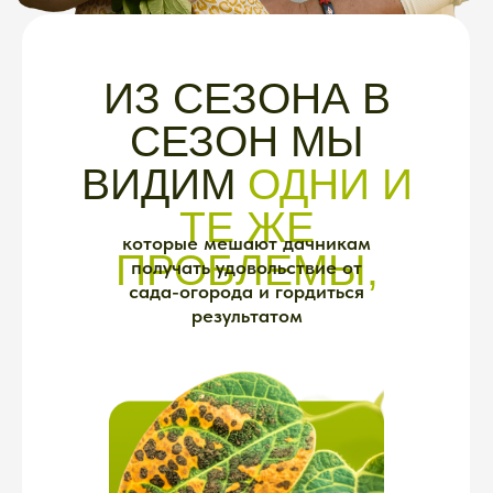
ВРЕДИТЕЛИ
Только вырастет
— кто-то сожрал
• Тля облепила побеги
• Слизни изгрызли листья
• Медведка подкопала корни
• Проволочник продырявил
клубни
Вы не знаете, чем обработать,
когда обработать и можно
ли вообще это есть после
обработки.
Покупаете
препараты наугад. Иногда
помогает. Чаще — нет.
РЕАЛЬНОСТЬ:
Вредители атакуют
каждый сезон, а схемы