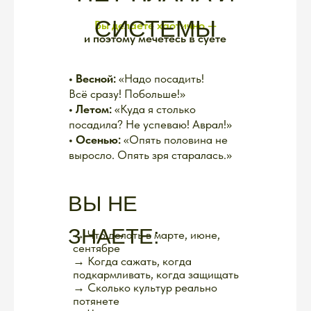
Вы читаете, читаете, читаете
— и голова идёт кругом.
В
итоге либо ничего не делаете,
либо пробуете всё подряд
РЕАЛЬНОСТЬ:
Без плана вы каждый сезон
начинаете с нуля и делаете
одни и те же ошибки
ПОЭТОМУ
МЫ