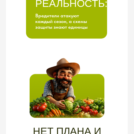
ИНФОРМАЦИОННЫЙ
ХАОС
Вы не знаете, кому верить
•
Один блогер говорит:
«Опрыскивайте этим!»
•
Другой:
«Это не работает,
берите вот то!»
•
Третий:
«Химия — зло,
только народные средства!»
•
Четвёртый:
«Народные
средства — ерунда, нужна
только химия!»