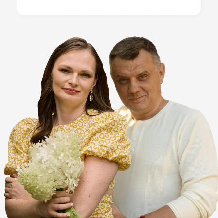
• Вчера стебли крепкие —
сегодня вянут
• Вчера плоды наливались —
сегодня гниют
Вы гуглите «жёлтые листья
огурцы», читаете 20 советов —
и каждый говорит разное.
В
итоге либо ничего не делаете
(и теряете урожай), либо
делаете наугад (и делаете хуже)
РЕАЛЬНОСТЬ:
95% дачников не умеют
диагностировать болезни
и действуют на авось