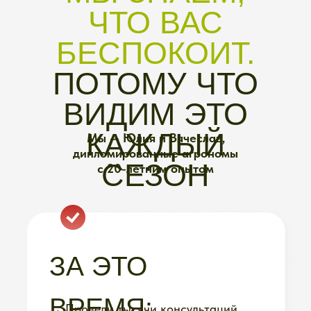
→ Вырастили свои каналы до 1,5 млн
подписчиков и выпустили книгу-
бестселлер
НО САМОЕ
ГЛАВНОЕ —
МЫ САМИ