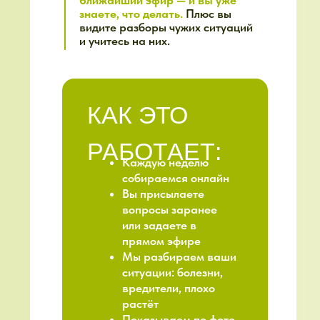
ИТОГО, ВНУТРИ
ЭКОСИСТЕМЫ
У
ВАС ЕСТЬ:
Знания
(база садовода +
тематические курсы)
Живая поддержка
(видеосозвоны
с нами каждую неделю)
Комьюнити
(2000+
дачников на связи)
Углубленная экспертиза
(гости-специалисты)
Быстрые ответы
(кураторы
в чате каждый день)