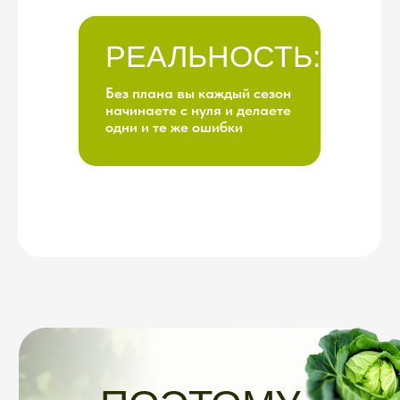
6
КОМПОНЕНТОВ,
КОТОРЫЕ
РАБОТАЮТ
ВМЕСТЕ КАК
ЕДИНАЯ
БАЗА САДОВОДА
СИСТЕМА
Библиотека знаний и материалов
по разным темам
Всё, что нужно знать о даче —
собрано в одном месте и
разложено по полочкам
Больше не надо гуглить каждый
раз «что делать, если листья
пожелтели».
Вся информация
уже собрана, проверена и
структурирована. Открыли —
нашли — применили.