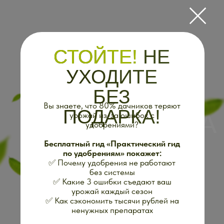
СТОЙТЕ!
НЕ
УХОДИТЕ
ЗАКРЫТАЯ
БЕЗ
Вы знаете, что 80% дачников теряют
ПОДАРКА!
ЭКОСИСТЕМА
урожай из-за ошибок с
удобрениями?
ДЛЯ
Бесплатный гид «Практический гид
по удобрениям» покажет:
✅ Почему удобрения не работают
ДАЧНИКОВ,
без системы
которая помогает держать
✅ Какие 3 ошибки съедают ваш
сезон под контролем и
урожай каждый сезон
✅ Как сэкономить тысячи рублей на
понимать, что делать и когда
ненужных препаратах
Это не просто советы, а
проверенная система.
Забирайте
сейчас и применяйте уже в этом
сезоне.