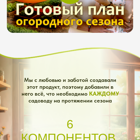
без вытягивания)
Апрель-май: посевы
и посадки (схемы,
сроки, защита)
Июнь-июль: уход и
защита (подкормки,
болезни, полив)
Август: сбор,
заготовки и
хранение урожая
Сентябрь-октябрь:
закрытие сезона и
закладка
фундамента
будущего урожая
(удобрение,
обработка,
обеззараживание)
Ноябрь-декабрь:
подготовка к
следующему сезону