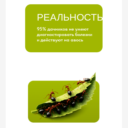
ВЫ НЕ
ЗНАЕТЕ:
→ Что делать в марте, июне,
сентябре
→ Когда сажать, когда
подкармливать, когда защищать
→ Сколько культур реально
потянете
→ Что главное, а что —
второстепенное
РЕАЛЬНОСТЬ:
Без плана вы каждый сезон
начинаете с нуля и делаете
одни и те же ошибки