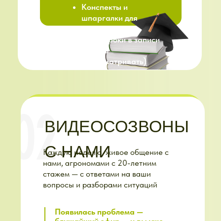
получили ответ от человека,
который прошёл тот же путь
КАК ЭТО
РАБОТАЕТ:
Задали вопрос в чат
— куратор ответил в
течение дня
Прислали фото
растения — куратор
подсказал, в чём
дело
Не знаете, что
делать — куратор
направил к нужному
уроку