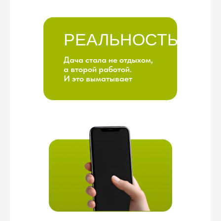
Вопросы, которые
возникают здесь и сейчас
Сомнения, которые
парализуют действия
Усталость, которая
заставляет всё бросить
И ИМЕННО
ПОЭТОМУ МЫ
СОЗДАЛИ НЕ
КУРС,
А
ПОЛНОЦЕННУЮ
ЭКОСИСТЕМУ
СМОТРИТЕ