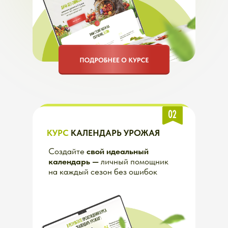
КУРС
КАЛЕНДАРЬ УРОЖАЯ
Создайте
свой идеальный
календарь —
личный помощник
на каждый сезон без ошибок
КУРС
"УРОЖАЙНЫЙ САД"
Ваш сад не только начнет
плодоносить как будто сам
собой,
но и подарит
сочные
душистые плоды