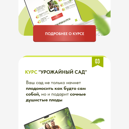
КУРС
"РАЙСКИЙ САД"
Узнайте в
ажные нюансы по
планированию и уходу
за
цветами в саду. Превратите
сад в райское место