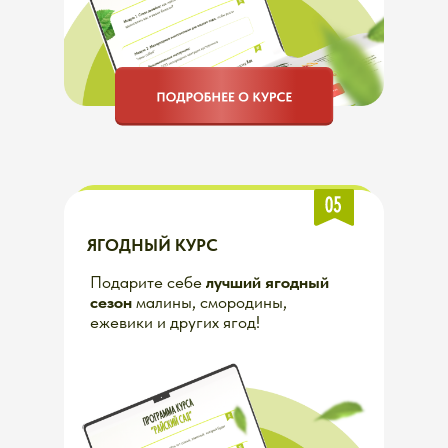
Крупная и сладкая клубника
ведрами
каждый год! Узнайте
все, что нужно знать
об этой
ягоде
ОГУРЕЧНЫЙ КУРС
Пошаговая система для тех, кто
хочет уверенно и без
огорчений
получить хороший
урожай огурцов
на даче!