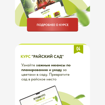
ЯГОДНЫЙ КУРС
Подарите себе
лучший ягодный
сезон
малины, смородины,
ежевики и других ягод!
КЛУБНИЧНЫЙ КУРС