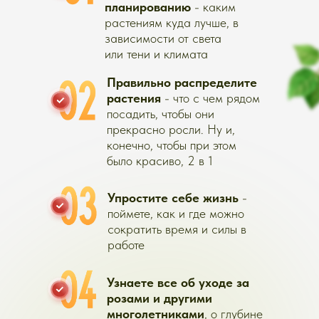
ВИП-модуль
"Шикарные розы от А до Я"
Вебинар "Дерево-сад:
многосортовые
чудеса"
Узнаете секрет, как с одного
дерева собирать плоды
разных сортов
Фруктовый атлас,
который поможет выбрать деревья
с урожаем на долгие годы
УРОЖАЙНЫЙ ГОД