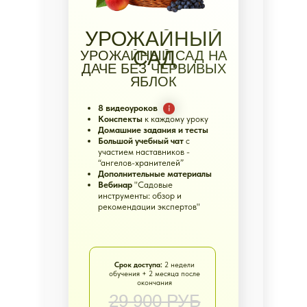
НУЖНА
УРОЖАЙНЫЙ
ПОМОЩЬ?
САД
УРОЖАЙНЫЙ САД НА
ДАЧЕ БЕЗ ЧЕРВИВЫХ
НАЖМИТЕ
ЯБЛОК
СЮДА
8 видеоуроков
Конспекты
к каждому уроку
Домашние задания и тесты
Большой учебный чат
с
участием наставников -
“ангелов-хранителей”
Дополнительные материалы
Вебинар
"Садовые
инструменты: обзор и
ЮЛИЯ
рекомендации экспертов"
ПЕТРОВНА И
ВЯЧЕСЛАВ
Дипломированные агрономы,
эксперты
и практики биометода с
ДНЕПРОВ
Срок доступа:
2 недели
обучения + 2 месяца после
опытом более 20 лет
окончания
29 900 РУБ
Преподают садоводам