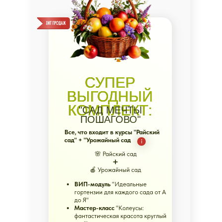
САД ДЛЯ
СУПЕР
ВАС,
А НЕ
ВЫГОДНЫЙ
КОМПЛЕКТ:
ВЫ ДЛЯ
"САД МЕЧТЫ
ПОШАГОВО"
2 недели пользы,
САДА!
Все, что входит в курсы "Райский
вдохновения
сад" + "Урожайный сад
и плодотворного общения
с экспертами, наставниками
🌸 Райский сад
и единомышленниками
➕
🍎 Урожайный сад
МЕГА полезное
ВИП-модуль
"Идеальные
содержание
гортензии для каждого сада от А
до Я"
Мастер-класс
"Колеусы:
фантастическая красота круглый