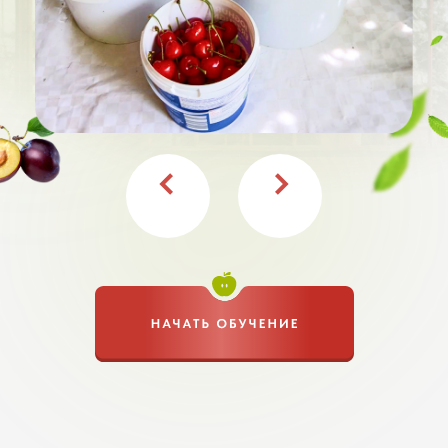
Откройте для себя необычный секрет —
одно дерево как настоящий сад! На одном
дереве могут расти разные сорта. Теперь
не нужно засаживать свой участок, чтобы
наслаждаться разными вкусами.
Никакого ГМО и химии — только
безвредные и экологические методы. Все
на простом языке, чтобы каждый из вас
смог применить эти знания на практике.