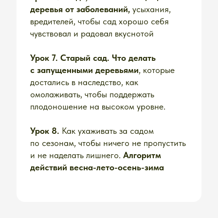
ПРОГРАММА
КУРСА
"РАЙСКИЙ
САД"
Модуль 1. Стили дизайна:
как найти
тот самый, заветный, который будет
вдохновлять вас и ваших близких?
Модуль 2.
Малоуходные
многолетники для вашего сада,
чтобы
росли “сами собой”
Дополнительные материалы:
Подбор ТОП малоуходных