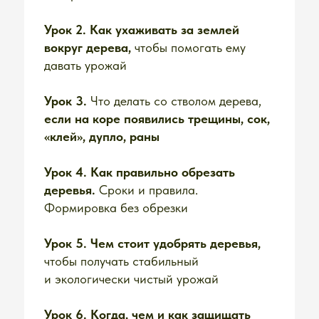
исчезнут,
как по
волшебству
Парша, тля и плодожорка?
Только не у вас!
У вас - сочные душистые
плоды,
удовольствие и радость!