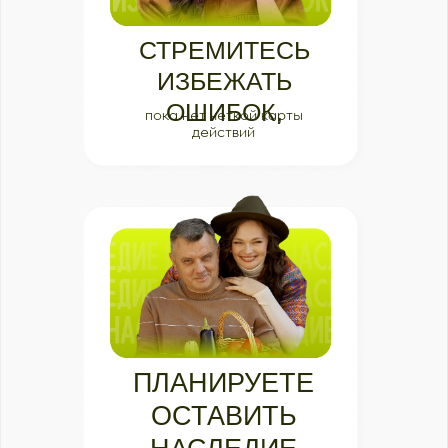
Урок 2.
Как ухаживать за землей
вокруг дерева,
чтобы помогать ему
давать урожай
Урок 3.
Что делать со стволом дерева,
если на коре появились трещины, сок,
«клей», дупло, раны
Урок 4.
Как правильно обрезать
деревья.
Сроки и правила.
Формировка без обрезки
Урок 5. Чем стоит удобрять деревья,
чтобы получать стабильный
и экологически чистый урожай
Урок 6. Когда, чем и как защищать
деревья от заболеваний,
усыхания,
вредителей, чтобы сад хорошо себя
чувствовал и радовал вкуснотой
Урок 7. Старый сад. Что делать
с запущенными деревьями
, которые
достались в наследство, как