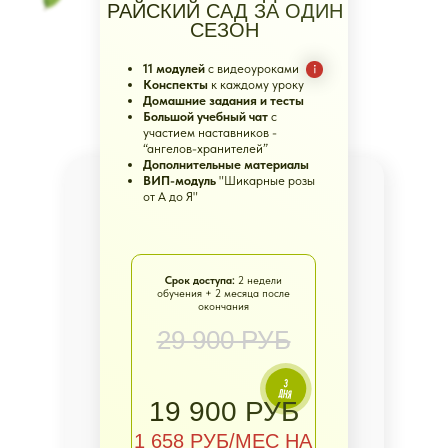
РАЙСКИЙ САД ЗА ОДИН
СЕЗОН
11 модулей
с видеоуроками
Конспекты
к каждому уроку
Домашние задания и тесты
Большой учебный чат
с
ВЫ ПОЛУЧИТЕ
участием наставников -
“ангелов-хранителей”
PDF
Дополнительные материалы
ВИП-модуль
"Шикарные розы
от А до Я"
"ФРУКТОВЫЙ
АТЛАС: КАК
ВЫБРАТЬ
Срок доступа:
2 недели
При покупке любого курса
в течение
обучения + 2 месяца после
окончания
24 часов после вебинара
ДЕРЕВЬЯ С
29 900 РУБ
УРОЖАЕМ НА
ДОЛГИЕ ГОДЫ"
19 900 РУБ
1 658 РУБ/МЕС НА