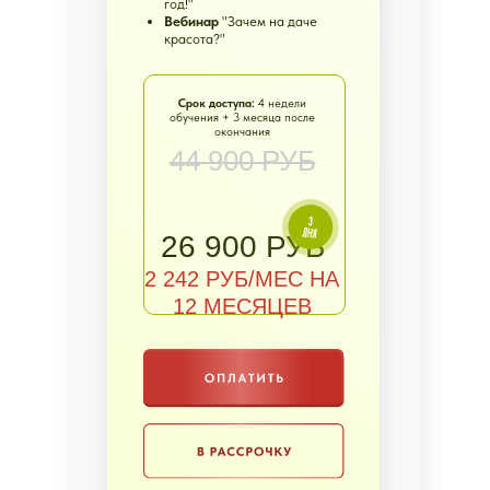
год!"
Внимание кураторов
Вебинар
"Зачем на даче
— ангелов-хранителей
красота?"
на курсе
Срок доступа:
4 недели
Все секреты
обучения + 3 месяца после
плодового сада —
окончания
объясняем понятно,
44 900 РУБ
наглядно и подробно
26 900 РУБ
2 242 РУБ/МЕС НА
12 МЕСЯЦЕВ
ЧТО ГОВОРЯТ
НАШИ
УЧЕНИКИ