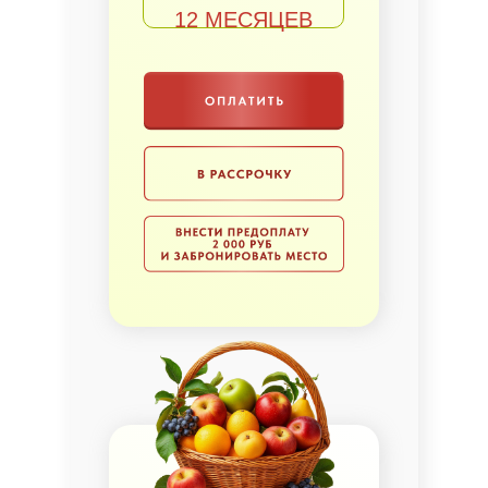
12 МЕСЯЦЕВ
Это незаменимый помощник, чтобы
подобрать наиболее подходящие
деревья для своего сада.
Там вы найдете
подсказки про подвой, влияющий на
размер, а иногда и срок жизни дерева.
Информация об опылителях и
обязательности их наличия. Особенности
самых распространенных плодовых
деревьев от севера до юга.
Также вы найдете
ответ на один из самых
часто волнующих садоводов вопрос
о
сроке жизни дерева. Фруктовый атлас
содержит информацию о сроках
созревания в зависимости от сорта, что
поможет вам спланировать сбор и
переработку урожая.