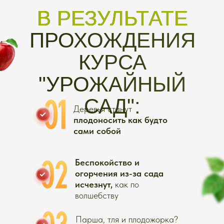
цветущих кустарников
Модуль 3.
Растения, которые
придают статусность любому
участку.
Как подружиться с
хвойными.
Модуль 4.
Изумрудный газон
без
проплешин
Дополнительные материалы:
Чек-лист “Что не так с вашим
газоном? Узнайте
распространенные ошибки в
уходе за газоном, чтобы их точно
не допустить”
Модуль 5. Цветы в саду
для лучшей
версии вашей загородной жизни
Дополнительные материалы:
Гайд лучших растений в
привлечении полезных насекомых