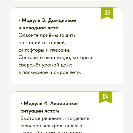
посеять.
Сможете
пережить дождливое
лето
без фитофторы и гнилей
Соберете урожай в правильные
сроки
и узнаете, как не терять
•
Модуль 7. Теплица летом
половину при хранении
Все весенне-осенние
преимущества теплицы летом
Получите
второй урожай
превращаются в недостатки.
за сезон
— и узнаете, что
Разбираем, как правильно
именно можно сеять летом
организовать теплицу, чтобы
большая часть проблем просто
не появлялась, и чтобы летом
Подготовите почву и растения
теплица не превращалась в
к следующему сезону
источник постоянных хлопот и
беспокойства.
Вместо «где-то слышала» — у вас
будет
чёткий план на всё лето
•
Модуль 8. Как избавиться от
сорняков
Узнаете, с чего начать на новом
участке, как справиться с
сорняками при первых посевах и