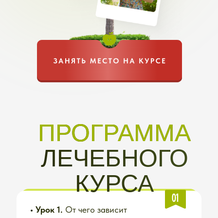
и вы вместе с ней!
• Урок 9.
Что делать в борьбе
с белокрылкой, чтобы точно
победить. И чтобы можно было
есть урожай прямо с куста
Дополнительные материалы:
Наглядный мастер-класс
и
экскурсия по нашему
огороду.
Подкармливать или
нет? Что добавить в уходе? Что
изменить? Чтобы вы научились
сами видеть по растениям
ситуацию и делать нужные
действия. А лишние подкормки,
поливы и опрыскивания —
не делать