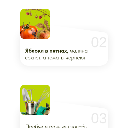
04
Хотите
точно понимать,
что
делать,
если лето жаркое
и засушливое или наоборот —
непрерывные дожди
05
Хотите
продлить
плодоношение
и удвоить
свой урожай