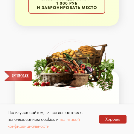
Прекраснейшее
настроение и плодотворное
общение
с единомышленниками
в учебном чате
МЕГА полезное содержание
и личное внимание
кураторов
— ангелов-
хранителей на курсе
Пользуясь сайтом, вы соглашаетесь с
использованием cookies и
политикой
Хорошо
конфиденциальности