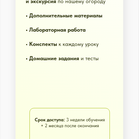
размером с подоконник до 63 соток
Авторы и ведущие
садовых
передач на разных телеканалах
Многократно присутствовали как
эксперты
в прямых эфирах
телевещания, газетах, медиаресурсах
Вырастили 250+ различных
культур