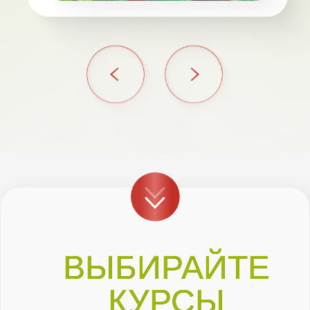
ПРИ ОПЛАТЕ
СЕЙЧАС
ВЫ ПОЛУЧАЕТЕ
Бонус 1.
Месяц в
экосистеме «Дача»
бесплатно.
Вы не просто проходите
обучение, вы попадаете в
полноценную систему
сопровождения: база