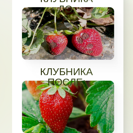
☀️ Летний курс + 💊 Лечебный курс
Срок доступа:
4 недели обучения
+ 2 месяца после окончания
37 900 РУБ
29 900 РУБ
2 492 РУБ/МЕС НА
12 МЕСЯЦЕВ