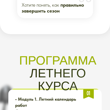
Составите план ухода, который
сбережёт урожай даже
в пасмурное и сырое лето.
•
Модуль 4. Аварийные
ситуации летом
Быстрые решения: что делать,
если прошел град, неделю
жара +35, затяжные дожди,
трескаются томаты, огурцы
горчат, появилась фитофтора,
листья скрутились или
пожелтели, не было
возможности приехать на дачу
2 недели.
• Модуль 5. 7 летних
действий, которые дают
80% урожая
Без химии. Без перегруза. Без
героизма. Без бесконечной