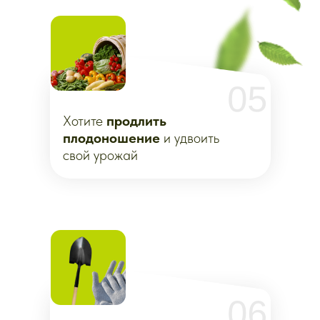
Спокойно пройдём всё лето шаг
за шагом. Без сложной
агрономии. Без огромных таблиц.
Просто понятный сезонный
порядок действий.
•
Модуль 2. Жаркое
и засушливое лето
Вы узнаете, как защитить
растения от палящего солнца
и потери влаги, не превращая
дачу в водяную карусель. Решите
для себя, как сделать систему
полива и затенения под свой
участок, чтобы не бояться жары.
•
Модуль 3. Дождливое
и холодное лето
Освоите приёмы защиты
растений от гнилей,
фитофторы и плесени.