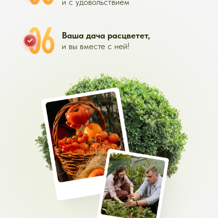
ОПЛАТЫ
ЛЕТНИЙ КУРС
•
10 модулей
•
Конспекты
к каждому уроку
•
Домашние задания
и тесты