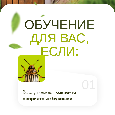
Всюду ползают
какие-то
неприятные букашки
02
Яблоки в пятнах,
малина
сохнет, а томаты чернеют
03
Пробуете разные способы,
но
ничего не помогает