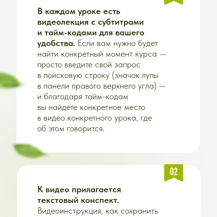
ЛЕЧЕБНЫЙ
КУРС
• 12 видеоуроков
• Наглядный мастер-класс
и экскурсия
по нашему огороду
• Дополнительные материалы
• Лабораторная работа
•
Конспекты
к каждому уроку