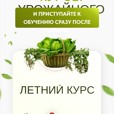
знаний, живые разборы,
поддержка и ответы на
любые вопросы. Это как
получить личного агронома
на целый месяц.
Бонус 2.
Удваиваем доступ к
материалам курсов
.
4 месяца вместо 2. Без
давления и спешки. У вас
будет время не просто
посмотреть, а реально
внедрить и увидеть
результат на своем участке.
Бонус 3.
Лечебный атлас
Дачного агронома: болезни,
вредители, секреты,
решения
.
Получите готовую
инструкцию по спасению
урожая. Внутри точные
признаки болезней и
вредителей с пошаговыми
схемами лечения.