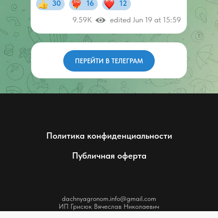
30
16
12
9.59K
edited Jun 19 at 15:59
ПЕРЕЙТИ В ТЕЛЕГРАМ
Политика конфиденциальности
Публичная оферта
dachnyagronom.info@gmail.com
ИП Грисюк Вячеслав Николаевич
ИНН 772595168406