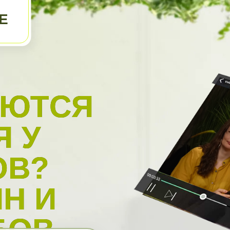
Е
АЮТСЯ
Я У
ОВ?
ИН И
БОВ